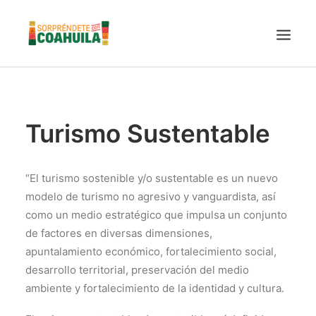
LA SECRETARÍA
PUEBLOS MÁGICOS
Turismo Sustentable
TIERRA DE DINOSAURIOS
AROMAS Y SABORES
“El turismo sostenible y/o sustentable es un nuevo
VINOS
modelo de turismo no agresivo y vanguardista, así
como un medio estratégico que impulsa un conjunto
CENTRO DE CONVENCIONES TORREÓN
de factores en diversas dimensiones,
TURISMO SUSTENTABLE
apuntalamiento económico, fortalecimiento social,
VIDEOS PROMOCIONALES
desarrollo territorial, preservación del medio
LINEAMIENTOS COVID19
ambiente y fortalecimiento de la identidad y cultura.
TRÁMITES