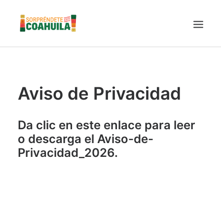
LA SECRETARÍA
PUEBLOS MÁGICOS
Aviso de Privacidad
TIERRA DE DINOSAURIOS
AROMAS Y SABORES
Da clic en este enlace para leer
VINOS
o descarga el
Aviso-de-
Privacidad_2026
.
CENTRO DE CONVENCIONES TORREÓN
TURISMO SUSTENTABLE
VIDEOS PROMOCIONALES
LINEAMIENTOS COVID19
TRÁMITES