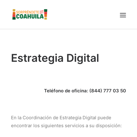
LA SECRETARÍA
PUEBLOS MÁGICOS
Estrategia Digital
TIERRA DE DINOSAURIOS
AROMAS Y SABORES
VINOS
Teléfono de oficina: (844) 777 03 50
CENTRO DE CONVENCIONES TORREÓN
TURISMO SUSTENTABLE
VIDEOS PROMOCIONALES
En la Coordinación de Estrategia Digital puede
LINEAMIENTOS COVID19
encontrar los siguientes servicios a su disposición:
TRÁMITES