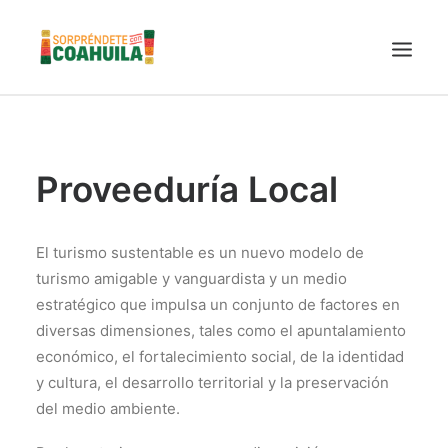
LA SECRETARÍA
PUEBLOS MÁGICOS
Proveeduría Local
TIERRA DE DINOSAURIOS
AROMAS Y SABORES
El turismo sustentable es un nuevo modelo de
VINOS
turismo amigable y vanguardista y un medio
estratégico que impulsa un conjunto de factores en
CENTRO DE CONVENCIONES TORREÓN
diversas dimensiones, tales como el apuntalamiento
TURISMO SUSTENTABLE
económico, el fortalecimiento social, de la identidad
VIDEOS PROMOCIONALES
y cultura, el desarrollo territorial y la preservación
LINEAMIENTOS COVID19
del medio ambiente.
TRÁMITES