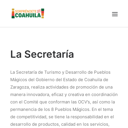
LA SECRETARÍA
PUEBLOS MÁGICOS
La Secretaría
TIERRA DE DINOSAURIOS
AROMAS Y SABORES
La Secretaría de Turismo y Desarrollo de Pueblos
VINOS
Mágicos del Gobierno del Estado de Coahuila de
Zaragoza, realiza actividades de promoción de una
CENTRO DE CONVENCIONES TORREÓN
manera innovadora, eficaz y creativa en coordinación
TURISMO SUSTENTABLE
con el Comité que conforman las OCV’s, así como la
VIDEOS PROMOCIONALES
permanencia de los 8 Pueblos Mágicos. En el tema
LINEAMIENTOS COVID19
de competitividad, se tiene la responsabilidad en el
desarrollo de productos, calidad en los servicios,
TRÁMITES