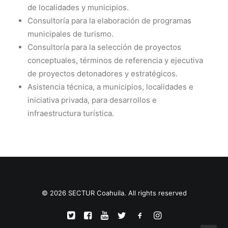
de localidades y municipios.
TRANSPARENCIA
Consultoría para la elaboración de programas
CONTROL INTERNO
municipales de turismo.
AVISO DE PRIVACIDAD
Consultoría para la selección de proyectos
conceptuales, términos de referencia y ejecutiva
CONTACTO
de proyectos detonadores y estratégicos.
OCVS
Asistencia técnica, a municipios, localidades e
SEARCH
iniciativa privada, para desarrollos e
infraestructura turística.
© 2026 SECTUR Coahuila. All rights reserved