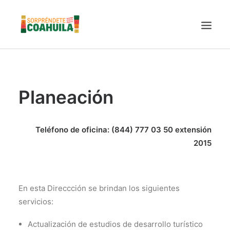
LA SECRETARÍA
PUEBLOS MÁGICOS
Planeación
TIERRA DE DINOSAURIOS
AROMAS Y SABORES
Teléfono de oficina: (844) 777 03 50 extensión
VINOS
2015
CENTRO DE CONVENCIONES TORREÓN
TURISMO SUSTENTABLE
En esta Direccción se brindan los siguientes
VIDEOS PROMOCIONALES
servicios:
LINEAMIENTOS COVID19
Actualización de estudios de desarrollo turístico
TRÁMITES