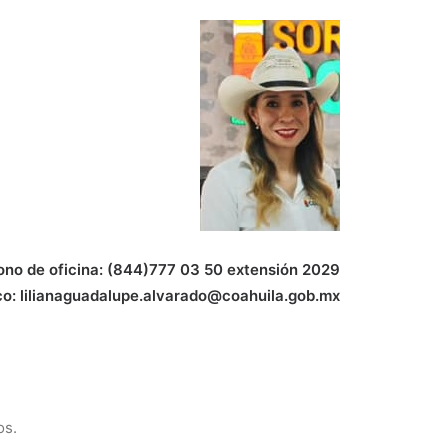
ono de oficina: (844)777 03 50 extensión 2029
co: lilianaguadalupe.alvarado@coahuila.gob.mx
os.