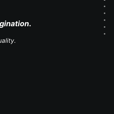
gination
.
uality
.