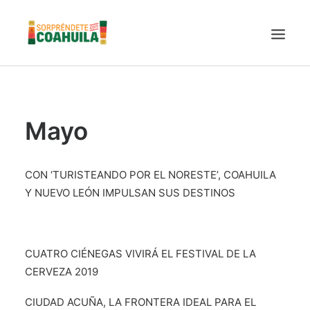
LA SECRETARÍA
PUEBLOS MÁGICOS
Mayo
TIERRA DE DINOSAURIOS
AROMAS Y SABORES
CON ‘TURISTEANDO POR EL NORESTE’, COAHUILA
VINOS
Y NUEVO LEÓN IMPULSAN SUS DESTINOS
CENTRO DE CONVENCIONES TORREÓN
TURISMO SUSTENTABLE
CUATRO CIÉNEGAS VIVIRÁ EL FESTIVAL DE LA
VIDEOS PROMOCIONALES
CERVEZA 2019
LINEAMIENTOS COVID19
CIUDAD ACUÑA, LA FRONTERA IDEAL PARA EL
TRÁMITES