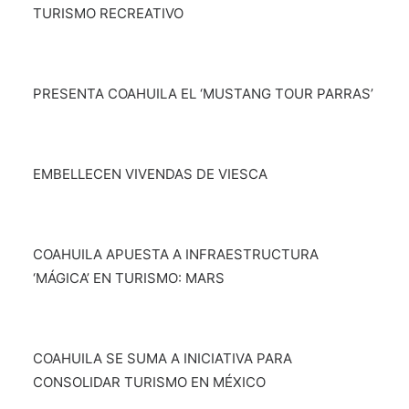
TURISMO RECREATIVO
TRANSPARENCIA
CONTROL INTERNO
AVISO DE PRIVACIDAD
PRESENTA COAHUILA EL ‘MUSTANG TOUR PARRAS’
CONTACTO
OCVS
SEARCH
EMBELLECEN VIVENDAS DE VIESCA
COAHUILA APUESTA A INFRAESTRUCTURA
‘MÁGICA’ EN TURISMO: MARS
COAHUILA SE SUMA A INICIATIVA PARA
CONSOLIDAR TURISMO EN MÉXICO