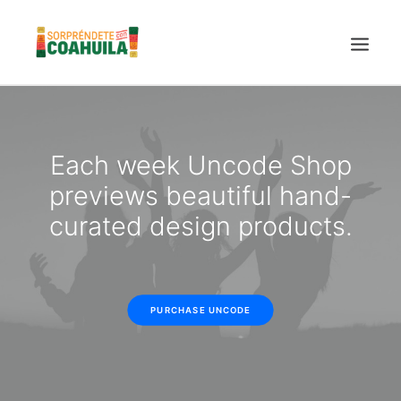
LA SECRETARÍA
PUEBLOS MÁGICOS
Each week Uncode Shop
TIERRA DE DINOSAURIOS
previews beautiful hand-
AROMAS Y SABORES
curated design products.
VINOS
CENTRO DE CONVENCIONES TORREÓN
TURISMO SUSTENTABLE
PURCHASE UNCODE
VIDEOS PROMOCIONALES
LINEAMIENTOS COVID19
TRÁMITES