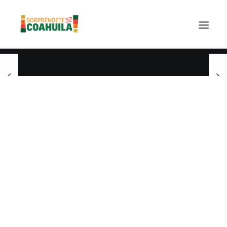
LA SECRETARÍA
PUEBLOS MÁGICOS
TIERRA DE DINOSAURIOS
AROMAS Y SABORES
VINOS
CENTRO DE CONVENCIONES TORREÓN
TURISMO SUSTENTABLE
VIDEOS PROMOCIONALES
LINEAMIENTOS COVID19
TRÁMITES