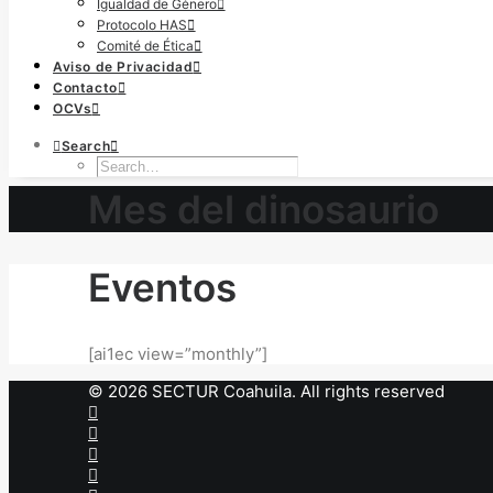
Igualdad de Género
Protocolo HAS
Comité de Ética
Aviso de Privacidad
Contacto
OCVs
Search
Mes del dinosaurio
Eventos
[ai1ec view=”monthly”]
© 2026 SECTUR Coahuila. All rights reserved