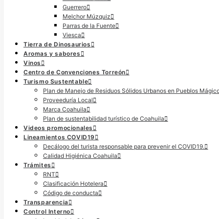
Guerrero
Melchor Múzquiz
Parras de la Fuente
Viesca
Tierra de Dinosaurios
Aromas y sabores
Vinos
Centro de Convenciones Torreón
Turismo Sustentable
Plan de Manejo de Residuos Sólidos Urbanos en Pueblos Mágic
Proveeduría Local
Marca Coahuila
Plan de sustentabilidad turístico de Coahuila
Videos promocionales
Lineamientos COVID19
Decálogo del turista responsable para prevenir el COVID19.
Calidad Higiénica Coahuila
Trámites
RNT
Clasificación Hotelera
Código de conducta
Transparencia
Control Interno