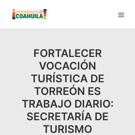
LA SECRETARÍA
FORTALECER
PUEBLOS MÁGICOS
TIERRA DE DINOSAURIOS
VOCACIÓN
AROMAS Y SABORES
TURÍSTICA DE
VINOS
TORREÓN ES
CENTRO DE CONVENCIONES TORREÓN
TRABAJO DIARIO:
TURISMO SUSTENTABLE
VIDEOS PROMOCIONALES
SECRETARÍA DE
LINEAMIENTOS COVID19
TURISMO
TRÁMITES