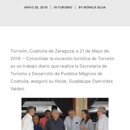
TRANSPARENCIA
MAYO 29, 2019
|
IN
TURISMO
|
BY
MÓNICA SILVA
CONTROL INTERNO
AVISO DE PRIVACIDAD
CONTACTO
OCVS
Torreón, Coahuila de Zaragoza; a 21 de Mayo de
SEARCH
2019. – Consolidar la vocación turística de Torreón
es un trabajo diario que realiza la Secretaría de
Turismo y Desarrollo de Pueblos Mágicos de
Coahuila, aseguró su titular, Guadalupe Oyervides
Valdez.