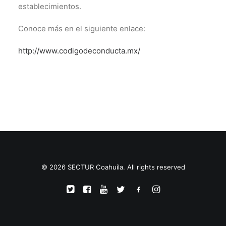
establecimientos.
TRANSPARENCIA
CONTROL INTERNO
Conoce más en el siguiente enlace:
AVISO DE PRIVACIDAD
http://www.codigodeconducta.mx/
CONTACTO
OCVS
SEARCH
© 2026 SECTUR Coahuila. All rights reserved