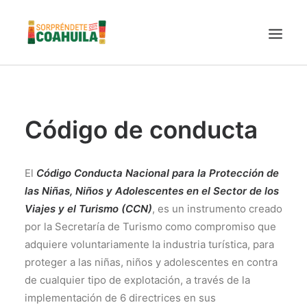
LA SECRETARÍA
PUEBLOS MÁGICOS
Código de conducta
TIERRA DE DINOSAURIOS
AROMAS Y SABORES
El
Código Conducta Nacional para la Protección de
VINOS
las Niñas, Niños y Adolescentes en el Sector de los
Viajes y el Turismo
(CCN)
, es un instrumento creado
CENTRO DE CONVENCIONES TORREÓN
por la Secretaría de Turismo como compromiso que
TURISMO SUSTENTABLE
adquiere voluntariamente la industria turística, para
VIDEOS PROMOCIONALES
proteger a las niñas, niños y adolescentes en contra
LINEAMIENTOS COVID19
de cualquier tipo de explotación, a través de la
implementación de 6 directrices en sus
TRÁMITES