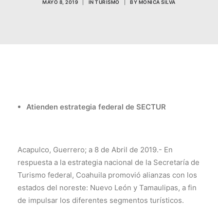
MAYO 8, 2019
|
IN
TURISMO
|
BY
MÓNICA SILVA
TRANSPARENCIA
CONTROL INTERNO
AVISO DE PRIVACIDAD
CONTACTO
OCVS
SEARCH
Atienden estrategia federal de SECTUR
Acapulco, Guerrero; a 8 de Abril de 2019.- En
respuesta a la estrategia nacional de la Secretaría de
Turismo federal, Coahuila promovió alianzas con los
estados del noreste: Nuevo León y Tamaulipas, a fin
de impulsar los diferentes segmentos turísticos.